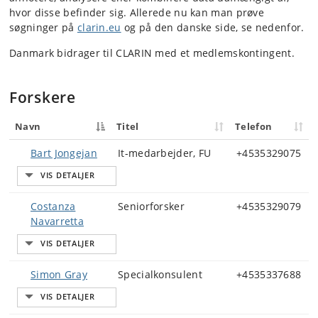
hvor disse befinder sig. Allerede nu kan man prøve
søgninger på
clarin.eu
og på den danske side, se nedenfor.
Danmark bidrager til CLARIN med et medlemskontingent.
Forskere
Navn
Titel
Telefon
Bart Jongejan
It-medarbejder, FU
+4535329075
Costanza
Seniorforsker
+4535329079
Navarretta
Simon Gray
Specialkonsulent
+4535337688