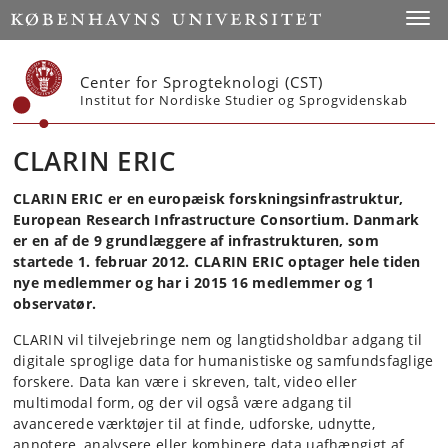
Start
Toggl
Center for Sprogteknologi (CST)
Institut for Nordiske Studier og Sprogvidenskab
CLARIN ERIC
CLARIN ERIC er en europæisk forskningsinfrastruktur,
European Research Infrastructure Consortium. Danmark
er en af de 9 grundlæggere af infrastrukturen, som
startede 1. februar 2012. CLARIN ERIC optager hele tiden
nye medlemmer og har i 2015 16 medlemmer og 1
observatør.
CLARIN vil tilvejebringe nem og langtidsholdbar adgang til
digitale sproglige data for humanistiske og samfundsfaglige
forskere. Data kan være i skreven, talt, video eller
multimodal form, og der vil også være adgang til
avancerede værktøjer til at finde, udforske, udnytte,
annotere, analysere eller kombinere data uafhængigt af,