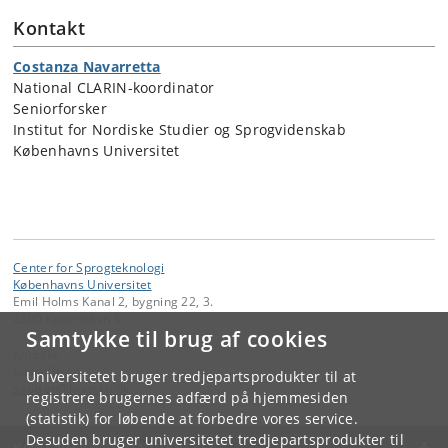
Kontakt
Costanza Navarretta
National CLARIN-koordinator
Seniorforsker
Institut for Nordiske Studier og Sprogvidenskab
Københavns Universitet
Center for Sprogteknologi
Københavns Universitet
Emil Holms Kanal 2, bygning 22, 3.
2300 København S
Samtykke til brug af cookies
Kontakt:
Sussi Olsen
Universitetet bruger tredjepartsprodukter til at
saolsen
@
hum
.
ku
.
dk
registrere brugernes adfærd på hjemmesiden
(statistik) for løbende at forbedre vores service.
Desuden bruger universitetet tredjepartsprodukter til
KØBENHAVNS UNIVERSITET