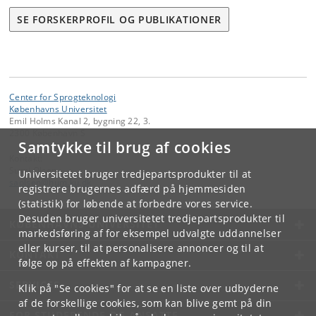
SE FORSKERPROFIL OG PUBLIKATIONER
Center for Sprogteknologi
Københavns Universitet
Emil Holms Kanal 2, bygning 22, 3.
2300 København S
Samtykke til brug af cookies
Kontakt:
Sussi Olsen
Universitetet bruger tredjepartsprodukter til at
saolsen
@
hum
.
ku
.
dk
registrere brugernes adfærd på hjemmesiden
(statistik) for løbende at forbedre vores service.
Desuden bruger universitetet tredjepartsprodukter til
KØBENHAVNS UNIVERSITET
markedsføring af for eksempel udvalgte uddannelser
eller kurser, til at personalisere annoncer og til at
KONTAKT
følge op på effekten af kampagner.
SERVICES
Klik på "Se cookies" for at se en liste over udbyderne
af de forskellige cookies, som kan blive gemt på din
FOR STUDERENDE OG ANSATTE