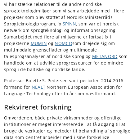
vi har stærke relationer til de andre nordiske
sprogteknologimiljøer som vi samarbejdede med i flere
projekter som blev støttet af Nordisk Ministerråds
Sprogteknologiprogram, fx
SPINN
, som var et nordisk
netværk om sprogteknologi og informationssøgning.
Samarbejdet med flere af miljøerne er fortsat fx i
projekterne
MUMIN
og
NOMCO
som drejede sig om
multimodale grænseflader og multimodale
talesprogsanalyser af nordiske sprog og
METANORD
som
handlede om at udvikle sprogressourcer for de mindre
sprog i de baltiske og nordiske lande.
Professor Bolette S. Pedersen var i perioden 2014-2016
formand for
NEALT
Northern European Association for
Language Technology efter to år som næstformand.
Rekvireret forskning
Omverdenen, både private virksomheder og offentlige
institutioner er meget interesserede i at få adgang til at
bruge de værktøjer og metoder til behandling af sproglige
data som Centret arbejder med i sine forskellige