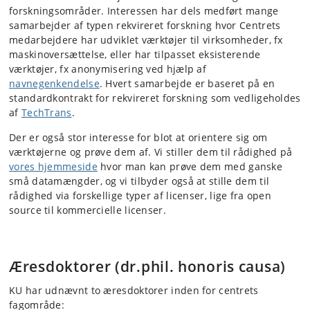
forskningsområder. Interessen har dels medført mange
samarbejder af typen rekvireret forskning hvor Centrets
medarbejdere har udviklet værktøjer til virksomheder, fx
maskinoversættelse, eller har tilpasset eksisterende
værktøjer, fx anonymisering ved hjælp af
navnegenkendelse
. Hvert samarbejde er baseret på en
standardkontrakt for rekvireret forskning som vedligeholdes
af
TechTrans
.
Der er også stor interesse for blot at orientere sig om
værktøjerne og prøve dem af. Vi stiller dem til rådighed på
vores hjemmeside
hvor man kan prøve dem med ganske
små datamængder, og vi tilbyder også at stille dem til
rådighed via forskellige typer af licenser, lige fra open
source til kommercielle licenser.
Æresdoktorer (dr.phil. honoris causa)
KU har udnævnt to æresdoktorer inden for centrets
fagområde: