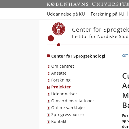
Start
Uddannelse på KU
Forskning på KU
Center for Sprogtek
Institut for Nordiske Stu
Center for Sprogteknologi
CST
Om centret
Ansatte
C
Forskning
A
Projekter
M
Uddannelser
Omverdensrelationer
B
Online-værktøjer
Sprogressourcer
For
spr
Kontakt
der