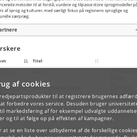
ncerede metoder til at forstå, vurdere og tilpasse store sprogmodeller p
rs af sprog og kulturer, med særligt fokus på regionens sproglige og
turelle særpræg.
artnere
rskere
avn
Titel
i Basirat
Lektor
rug af cookies
lette Sandford
Professor, viceinstitutleder
dersen
tredjepartsprodukter til at registrere brugernes adfæ
e at forbedre vores service. Desuden bruger universitet
ssi Olsen
Akademisk medarbejder FU
il markedsføring af for eksempel udvalgte uddannelser e
r og til at følge op på effekten af kampagner.
or at se en liste over udbyderne af de forskellige cooki