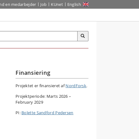
ind en medarbejder
Job
KUnet
English
Finansiering
Projektet er finansieret af
NordForsk
.
Projektperiode: Marts 2026 –
February 2029
PI:
Bolette Sandford Pedersen
,