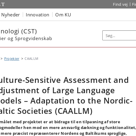
Find vej
F
Nyheder
Innovation
Om KU
nologi (CST)
dier og Sprogvidenskab
Projekter
CAALLM
ulture-Sensitive Assessment and
djustment of Large Language
odels – Adaptation to the Nordic-
altic Societies (CAALLM)
målet med projektet er at bidrage til en tilpasning af store
ogmodeller hen mod en mere ansvarlig dækning og funktionalitet
 mere præcist repræsenterer Nordens og Baltikums sproglige,