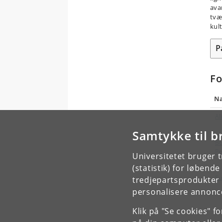
ava
tvæ
kul
P
Fo
N
Al
Samtykke til b
Bo
Pe
Universitetet bruger 
(statistik) for løbend
Su
tredjepartsprodukter t
personalisere annonce
Klik på "Se cookies" f