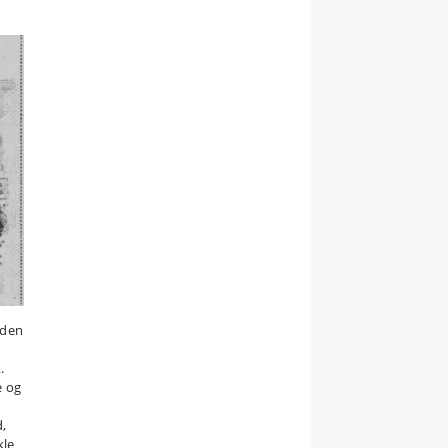
rden
.
e og
d,
kle