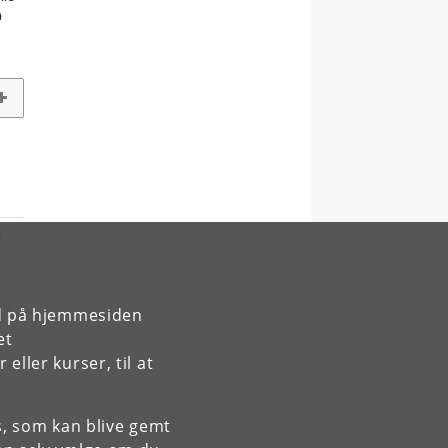
å
rd på hjemmesiden
et
ller kurser, til at
es, som kan blive gemt