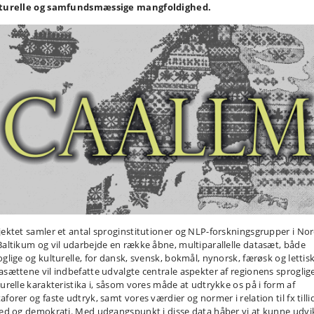
turelle og samfundsmæssige mangfoldighed.
jektet samler et antal sproginstitutioner og NLP-forskningsgrupper i No
Baltikum og vil udarbejde en række åbne, multiparallelle datasæt, både
oglige og kulturelle, for dansk, svensk, bokmål, nynorsk, færøsk og lettisk
asættene vil indbefatte udvalgte centrale aspekter af regionens sproglig
turelle karakteristika i, såsom vores måde at udtrykke os på i form af
forer og faste udtryk, samt vores værdier og normer i relation til fx tilli
hed og demokrati. Med udgangspunkt i disse data håber vi at kunne udvi