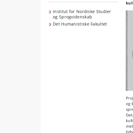
kul
Institut for Nordiske Studier
og Sprogvidenskab
Det Humanistiske Fakultet
Pro
og 
spr
Dat
kul
meta
lig