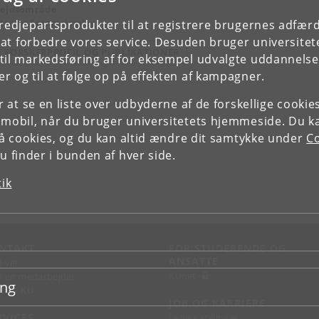
ejdsområde
ter for Sprogteknologi
tredjepartsprodukter til at registrere brugernes adfæ
e at forbedre vores service. Desuden bruger universitet
E FORSKERPROFIL OG PUBLIKATIONER
il markedsføring af for eksempel udvalgte uddannelser e
r og til at følge op på effekten af kampagner.
or at se en liste over udbyderne af de forskellige cooki
 mobil, når du bruger universitetets hjemmeside. Du k
slå cookies, og du kan altid ændre dit samtykke under
Co
 finder i bunden af hver side.
tik
NTAKT
FOR STUDERENDE OG
ANSATTE
d vej
KUnet
d en medarbejder
ing
takt KU
JOB OG KARRIERE
RVICES
Ledige stillinger