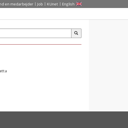
ind en medarbejder
Job
KUnet
English