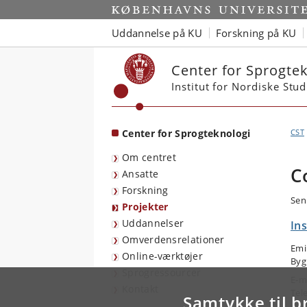
Start
Uddannelse på KU
Forskning på KU
Center for Sprogtek
Institut for Nordiske Stu
Center for Sprogteknologi
CST
Om centret
C
Ansatte
Forskning
Sen
Projekter
Uddannelser
In
Omverdensrelationer
Emi
Online-værktøjer
Byg
Sprogressourcer
E-m
Kontakt
Tel
Samtykke til b