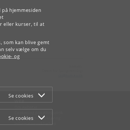
rd på hjemmesiden
et
ller kurser, til at
es, som kan blive gemt
an selv vælge om du
okie- og
Kontakt:
Center for Sprogteknologi
cst
@
hum
.
ku
.
dk
Se cookies
WEB
Om websitet
Cookies og privatlivspolitik
Se cookies
Tilgængelighedserklæring
Informationssikkerhed