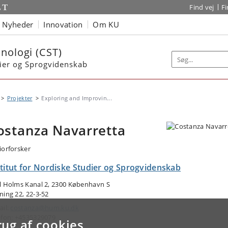
Find vej
F
Nyheder
Innovation
Om KU
nologi (CST)
dier og Sprogvidenskab
Projekter
Exploring and Improvin...
ostanza Navarretta
iorforsker
stitut for Nordiske Studier og Sprogvidenskab
l Holms Kanal 2, 2300 København S
ning 22, 22-3-52
ail:
costanza@hum.ku.dk
efon: +4535329079
rug af cookies