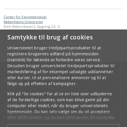
Center for Sprogteknologi
Københavns Universitet
Emil Holms Kanal 2, bygning 22, 3.
2300 København S
Samtykke til brug af cookies
Kontakt:
Center for Sprogteknologi
Universitetet bruger tredjepartsprodukter til at
cst
@
hum
.
ku
.
dk
registrere brugernes adfærd på hjemmesiden
(statistik) for løbende at forbedre vores service.
Desuden bruger universitetet tredjepartsprodukter til
KØBENHAVNS UNIVERSITET
markedsføring af for eksempel udvalgte uddannelser
eller kurser, til at personalisere annoncer og til at
KONTAKT
følge op på effekten af kampagner.
SERVICES
Klik på "Se cookies" for at se en liste over udbyderne
af de forskellige cookies, som kan blive gemt på din
FOR STUDERENDE OG ANSATTE
computer eller mobil, når du bruger universitetets
hjemmeside. Du kan selv vælge om du vil acceptere
JOB OG KARRIERE
eller afslå cookies, og du kan altid ændre dit samtykke
under
Cookie- og privatlivspolitik
som du finder i